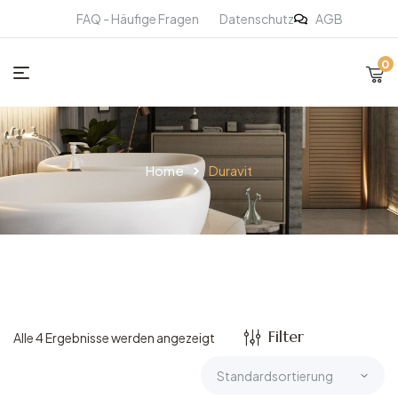
FAQ - Häufige Fragen
Datenschutz
AGB
0
Home
Duravit
Filter
Alle 4 Ergebnisse werden angezeigt