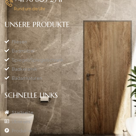
Rund um die Uhr
UNSERE PRODUKTE
Fliesen
Badmöbel
Spiegel/Spiegelschrank
Badkeramik
Badarmaturen
SCHNELLE LINKS
Startseite
Über uns
Produkte