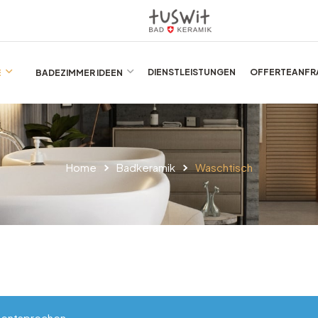
E
BADEZIMMER IDEEN
DIENSTLEISTUNGEN
OFFERTEANFR
Home
Badkeramik
Waschtisch
l entsprechen.