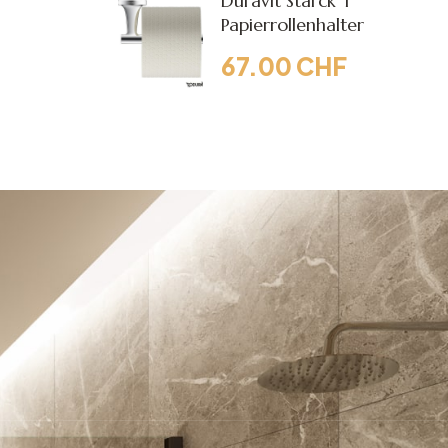
Duravit Starck T
Papierrollenhalter
67.00
CHF