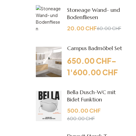
Stoneage Wand- und
Bodenfliesen
20.00
CHF
60.00
CHF
Campus Badmöbel Set
650.00
CHF
–
1'600.00
CHF
Bella Dusch-WC mit
Bidet Funktion
500.00
CHF
600.00
CHF