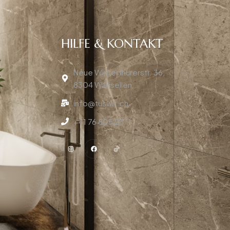
HILFE & KONTAKT
Neue Winterthurerstr. 36,
8304 Wallisellen
info@tuswit.ch
+41 76 805 23 11