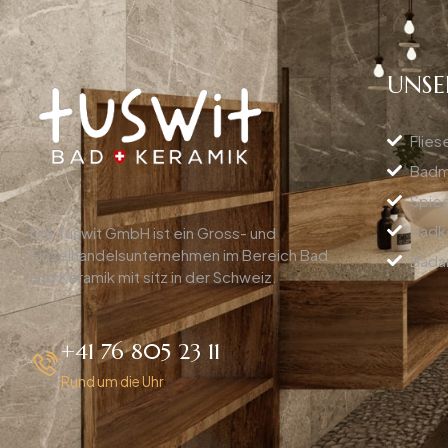
UNSE
Flies
Badm
Spie
Badk
Die Tuswit GmbH ist ein Gross- und
Einzelhandelsunternehmen im Bereich Bad
Bada
und Keramik mit sitz in der Schweiz.
+41 76 805 23 11
Rund um die Uhr