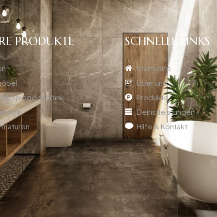
RE PRODUKTE
SCHNELLE LINKS
en
Startseite
öbel
Über uns
gel/Spiegelschrank
Produkte
eramik
Deinstleistungen
rmaturen
Hilfe & Kontakt