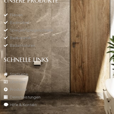
UNSERE PRODUKTE
Fliesen
Badmöbel
Spiegel/Spiegelschrank
Badkeramik
Badarmaturen
SCHNELLE LINKS
Startseite
Über uns
Produkte
Deinstleistungen
Hilfe & Kontakt