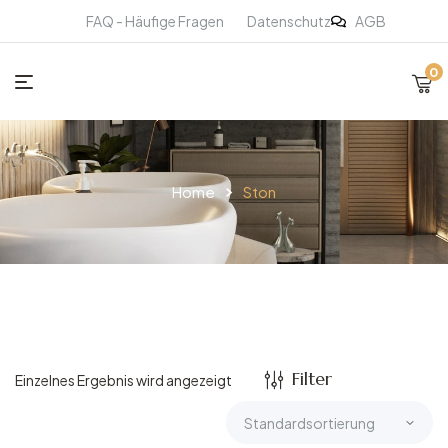
FAQ - Häufige Fragen
Datenschutz
AGB
0
Home
Ston
Filter
Einzelnes Ergebnis wird angezeigt